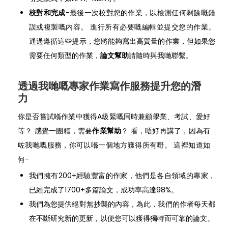
校對和完成
-最後一次校對您的作業，以檢測任何剩餘嘅錯
誤或複製嘅内容。 進行所有必要嘅編輯並提交您的作業。
通過遵循這些提示，您將能夠寫出高質量的作業，但如果您
需要任何類型的作業，
論文幫助
請隨時與我哋聯繫。
透過我哋嘅專家作業寫作服務提升您的潛
力
你是否嘗試喺作業中獲得A級緊嘅同時兼顧學業、考試、愛好
等？ 感覺一團糟，需要
作業幫助
？ 看，唔好再講了，因為有
咗我哋嘅服務，你可以喺一個地方獲得所有嘢。 這裡知道如
何-
我們擁有200+經驗豐富的作家，他們是各自領域的專家，
已經完成了1700+多篇論文，成功率高達98%。
我們為您提供絕對無抄襲的內容，為此，我們的作者每天都
在不斷研究新的更新，以便您可以獲得獨特而可靠的論文。