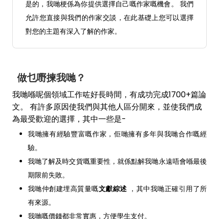
是的，我哋梗係為你提供選擇自己嘅作家嘅機會。 我們
允許您直接與我們的作家交談，在此基礎上您可以選擇
對您的主題有深入了解的作家。
做乜嘢揀我哋？
我哋喺呢個領域工作咗好長時間，有成功完成1700+篇論
文。 有許多原因使我們與其他人區分開來，並使我們成
為最受歡迎的選擇，其中一些是-
我哋擁有經驗豐富嘅作家，佢哋擁有多年與我哋合作嘅經
驗。
我哋了解及時交貨嘅重要性，就係點解我哋永遠唔會喺最後
期限前失敗。
我哋仲創建埋高質量嘅
文獻綜述
，其中我哋正確引用了所
有來源。
我哋嘅價錢都非常實惠，方便學生支付。