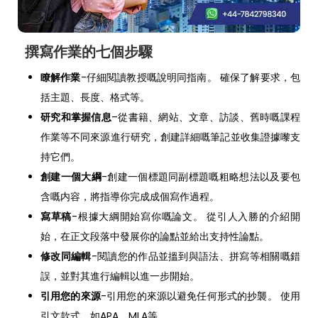
撰寫作業的七個步驟
瞭解作業
-仔細閱讀教授嘅說明同指南。 確保了解要求，包
括主題、長度、格式等。
研究和掌握信息
–從書籍、網站、文章、訪談、舊時嘅課程
作業等不同來源進行研究，創建詳細嘅筆記並收集證據嚟支
持它們。
創建一個大綱
-創建一個標題同副標題嘅粗略想法以及要包
含嘅内容，將指導你完成成個寫作過程。
寫草稿
-根據大綱開始寫你嘅論文。 從引人入勝的介紹開
始，在正文段落中發展你的論點並給出支持性論點。
修改同編輯
-閱讀您的作品並搵到與語法、拼寫等相關嘅錯
誤，並對其進行編輯以進一步開始。
引用您的來源
-引用您的來源以避免任何形式的抄襲。 使用
引文款式，如APA、MLA等。